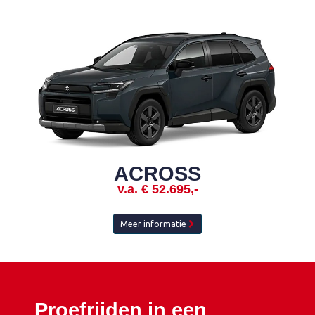
ACROSS
v.a. € 52.695,-
Meer informatie
Proefrijden in een