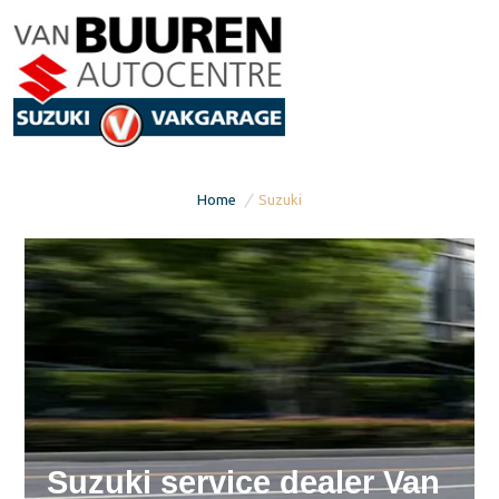
Home
/
Suzuki
Suzuki service dealer Van